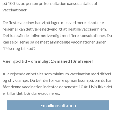
på 100 kr. pr. person pr. konsultation uanset antallet af
vaccinationer.
De fleste vacciner har vi på lager, men ved mere eksotiske
rejsemål kan det være nødvendigt at bestille vacciner hjem.
Det kan således blive nødvendigt med flere konsultationer. Du
kan se priserne på de mest almindelige vaccinationer under
“Priser og tilskud”.
Vær i god tid – om muligt 1½ måned før afrejse!
Alle rejsende anbefales som minimum vaccination mod difteri
og stivkrampe. Du bør derfor være opmærksom på, om du har
fået denne vaccination indenfor de seneste 10 år. Hvis ikke det
er tilfældet, bør du revaccineres.
Emailkonsultation